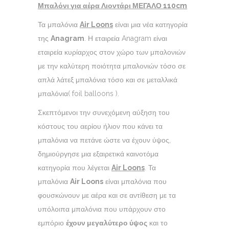
Μπαλόνι για αέρα Λιοντάρι ΜΕΓΑΛΟ 110cm
Τα μπαλόνια
Air Loons
είναι μια νέα κατηγορία
της
Anagram
. Η εταιρεία Anagram είναι
εταιρεία κυρίαρχος στον χώρο των μπαλονιών
με την καλύτερη ποιότητα μπαλονιών τόσο σε
απλά λάτεξ μπαλόνια τόσο και σε μεταλλικά
μπαλόνια( foil balloons ).
Σκεπτόμενοι την συνεχόμενη αύξηση του
κόστους του αερίου ήλιον που κάνει τα
μπαλόνια να πετάνε ώστε να έχουν ύψος,
δημιούργησε μια εξαιρετικά καινοτόμα
κατηγορία που λέγεται
Air
Loons
. Τα
μπαλόνια
Air
Loons
είναι μπαλόνια που
φουσκώνουν με αέρα και σε αντίθεση με τα
υπόλοιπα μπαλόνια που υπάρχουν στο
εμπόριο
έχουν μεγαλύτερο ύψος
και το