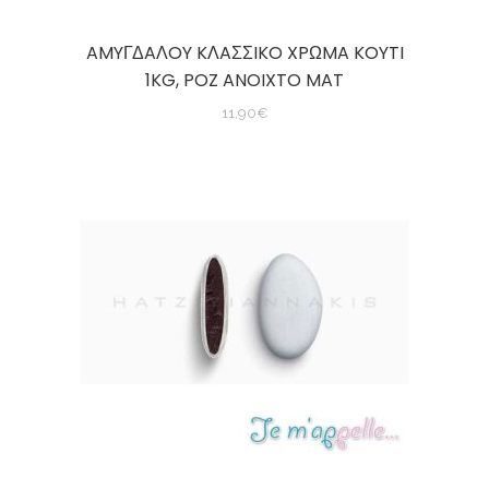
AMYΓΔAΛOY KΛAΣΣIKO XPΩMA KOYTI
1KG, POZ ANOIXTO MAT
11,90
€