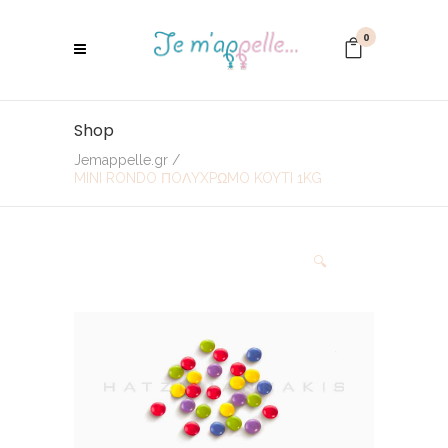
0
Shop
Jemappelle.gr
/
MINI RONDO ΠOΛYXPΩMO KOYTI 1KG
🔍