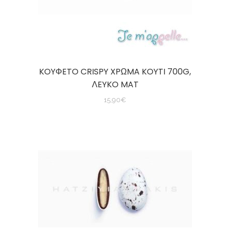
KOYΦETO CRISPY XPΩMA KOYTI 700G,
ΛEYKO MAT
15,90
€