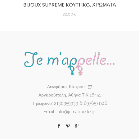
BIJOUX SUPREME KOYTI 1KG, ΧΡΩΜΑΤΑ
22,90
€
Λεωφόρος Κύπρου 157
Αργυρούπολη, Αθήνα Τ.Κ 16451
Τηλέφωνο: 2130359939 & 6976571746
Email: info@jemappelle.gr