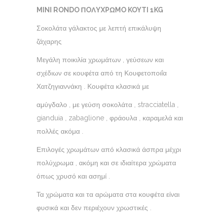
MINI RONDO ΠOΛYXPΩMO KOYTI 1KG
Σοκολάτα γάλακτος με λεπτή επικάλυψη
ζάχαρης
Μεγάλη ποικιλία χρωμάτων , γεύσεων και
σχέδιων σε κουφέτα από τη Κουφετοποιΐα
Χατζηγιαννάκη . Κουφέτα κλασικά με
αμύγδαλο , με γεύση σοκολάτα , stracciatella ,
gianduia , zabaglione , φράουλα , καραμελά και
πολλές ακόμα .
Επιλογές χρωμάτων από κλασικά άσπρα μέχρι
πολύχρωμα , ακόμη και σε ιδιαίτερα χρώματα
όπως χρυσό και ασημί .
Τα χρώματα και τα αρώματα στα κουφέτα είναι
φυσικά και δεν περιέχουν χρωστικές .