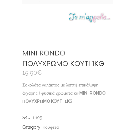
MINI RONDO
ΠOΛYXPΩMO KOYTI 1KG
15,90
€
Σοκολάτα γαλάκτος με λεπτή επικάλυψη
ζάχαρης ( φυσικά χρώματα και
MINI RONDO
ΠOΛYXPΩMO KOYTI 1KG
SKU:
1605
Category:
Κουφέτα