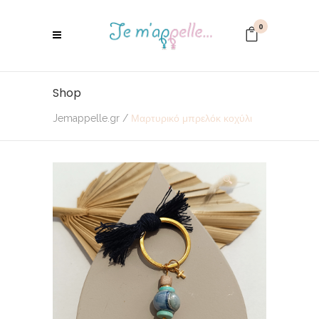
0
Shop
Jemappelle.gr
/
Μαρτυρικό μπρελόκ κοχύλι
🔍