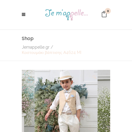
0
Shop
Jemappelle.gr
/
Κοστουμάκι βάπτισης Α4624 MI
🔍