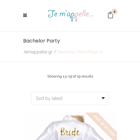
0
Bachelor Party
Jemappelle.gr
/
Bachelor Party
(Page 2)
Showing 13–19 of 19 results
Sort by latest
OUT OF STOCK!